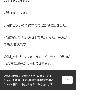
1
部：16:00-18:00
2
部：18:00-20:00
2時間ピッチの予約なので、2部制にしました。
4時間過ごしたい方はどうぞ。どちらか一方だけ
でも大丈夫です。
GSM_セミナー、フォーラム、パーティにご参加さ
れた方にお声がけをしております。
セミナーの詳細とお申し込みはこちらです。
よりよい体験を提供するため、当サイトでは
Cookieを使用します。引き続き閲覧する場合、
OK
Cookie使用に同意したものとみなされます。
https://gsma.peatix.com/
GSM_クラブの詳細はこちらです。